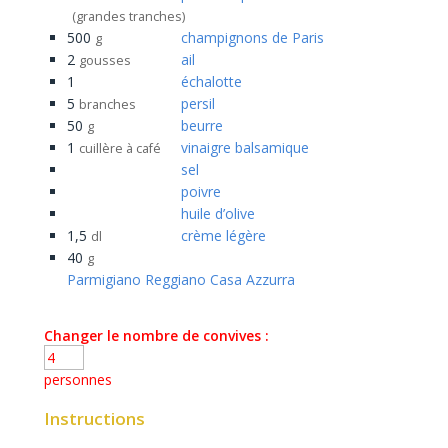
(grandes tranches)
500
champignons de Paris
g
2
ail
gousses
1
échalotte
5
persil
branches
50
beurre
g
1
vinaigre balsamique
cuillère à café
sel
poivre
huile d’olive
1,5
crème légère
dl
40
g
Parmigiano Reggiano Casa Azzurra
Changer le nombre de convives :
personnes
Instructions