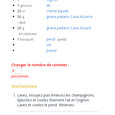
1
ail
gousse
20
crème liquide
cl
50
grana padano Casa Azzurra
g
râpé
20
grana padano Casa Azzura
g
en copeaux
1
persil
bouquet
(petit)
sel
poivre
Changer le nombre de convives :
personnes
Instructions
Lavez, essuyez puis émincez les champignons..
Epluchez et ciselez finement l'ail et l'oignon.
Lavez et ciselez le persil. Réservez.