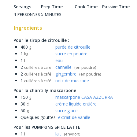
Servings
Prep Time
Cook Time
Passive Time
4
5
PERSONNES
MINUTES
Ingredients
Pour le sirop de citrouille :
400
purée de citrouille
g
1
sucre en poudre
kg
1
eau
l
2
cannelle
cuillères à café
(en poudre)
2
gingembre
cuillères à café
(en poudre)
1
noix de muscade
cuillères à café
Pour la chantilly mascarpone
150
mascarpone CASA AZZURRA
g
30
crème liquide entière
cl
50
sucre glace
g
Quelques gouttes
extrait de vanille
Pour les PUMPKINS SPICE LATTE
1
lait
l
(environ)