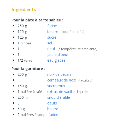
Ingredients
Pour la pâte à tarte sablée :
250 g
farine
125
beurre
g
(coupé en dès)
125
sucre
g
1
sel
pincée
1
oeuf
(à température ambiante)
1
jaune d'oeuf
1/2
eau glacée
verre
Pour la garniture :
200
noix de pécan
g
cerneaux de noix
(facultatif)
150
sucre roux
g
1
extrait de vanille
cuillère à café
liquide
200
sirop d'érable
ml
3
oeufs
60
beurre
g
2
farine
cuillères à soupe