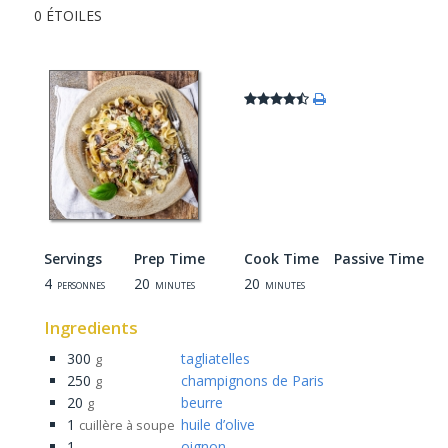
0 ÉTOILES
Servings
Prep Time
Cook Time
Passive Time
4
20
20
personnes
minutes
minutes
Ingredients
300
tagliatelles
g
250
champignons de Paris
g
20
beurre
g
1
huile d’olive
cuillère à soupe
1
oignon