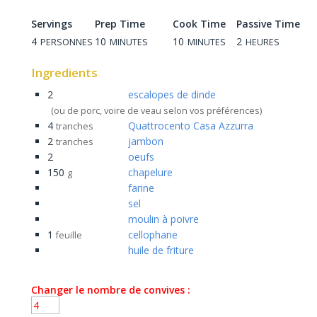
Servings
Prep Time
Cook Time
Passive Time
4
10
10
2
PERSONNES
MINUTES
MINUTES
HEURES
Ingredients
2
escalopes de dinde
(ou de porc, voire de veau selon vos préférences)
4
Quattrocento Casa Azzurra
tranches
2
jambon
tranches
2
oeufs
150
chapelure
g
farine
sel
moulin à poivre
1
cellophane
feuille
huile de friture
Changer le nombre de convives :