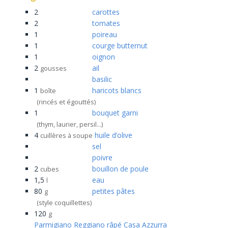
2
carottes
2
tomates
1
poireau
1
courge butternut
1
oignon
2
ail
gousses
basilic
1
haricots blancs
boîte
(rincés et égouttés)
1
bouquet garni
(thym, laurier, persil...)
4
huile d’olive
cuillères à soupe
sel
poivre
2
bouillon de poule
cubes
1,5
eau
l
80
petites pâtes
g
(style coquillettes)
120
g
Parmigiano Reggiano râpé Casa Azzurra