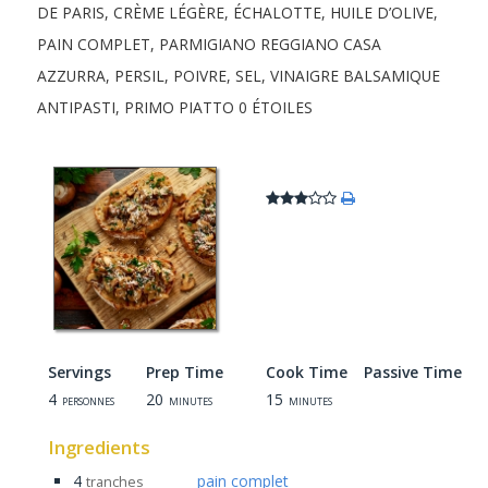
DE PARIS
,
CRÈME LÉGÈRE
,
ÉCHALOTTE
,
HUILE D’OLIVE
,
PAIN COMPLET
,
PARMIGIANO REGGIANO CASA
AZZURRA
,
PERSIL
,
POIVRE
,
SEL
,
VINAIGRE BALSAMIQUE
ANTIPASTI, PRIMO PIATTO
0 ÉTOILES
Servings
Prep Time
Cook Time
Passive Time
4
20
15
personnes
minutes
minutes
Ingredients
4
pain complet
tranches