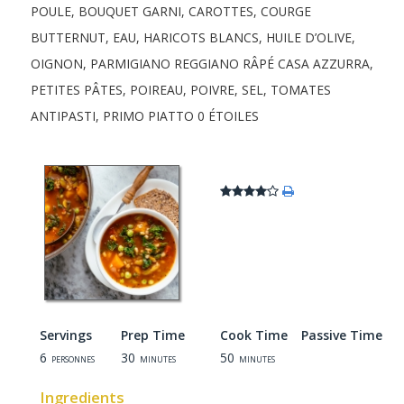
POULE
,
BOUQUET GARNI
,
CAROTTES
,
COURGE
BUTTERNUT
,
EAU
,
HARICOTS BLANCS
,
HUILE D’OLIVE
,
OIGNON
,
PARMIGIANO REGGIANO RÂPÉ CASA AZZURRA
,
PETITES PÂTES
,
POIREAU
,
POIVRE
,
SEL
,
TOMATES
ANTIPASTI, PRIMO PIATTO
0 ÉTOILES
Servings
Prep Time
Cook Time
Passive Time
6
30
50
personnes
minutes
minutes
Ingredients