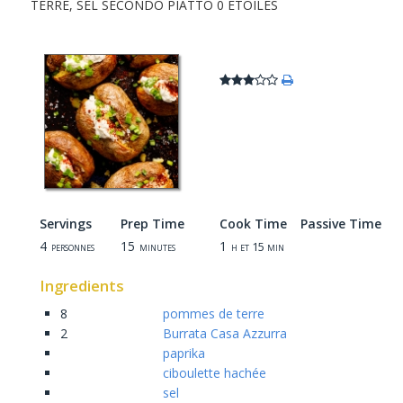
TERRE
,
SEL
SECONDO PIATTO
0 ÉTOILES
Servings
Prep Time
Cook Time
Passive Time
4
15
1
personnes
minutes
h et 15 min
Ingredients
8
pommes de terre
2
Burrata Casa Azzurra
paprika
ciboulette hachée
sel