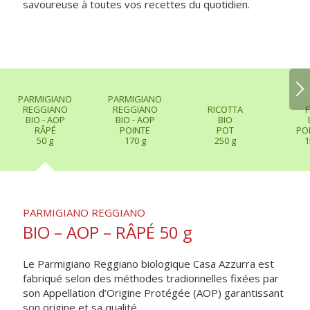
savoureuse à toutes vos recettes du quotidien.
PARMIGIANO
PARMIGIANO
REGGIANO
REGGIANO
RICOTTA
F
BIO - AOP
BIO - AOP
BIO
RÂPÉ
POINTE
POT
PO
50 g
170 g
250 g
1
PARMIGIANO REGGIANO
BIO – AOP – RÂPÉ 50 g
Le Parmigiano Reggiano biologique Casa Azzurra est
fabriqué selon des méthodes tradionnelles fixées par
son Appellation d’Origine Protégée (AOP) garantissant
son origine et sa qualité.