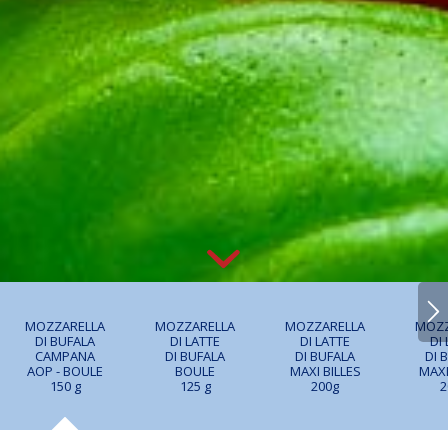
MOZZARELLA
MOZZARELLA
MOZZARELLA
MOZZ
DI BUFALA
DI LATTE
DI LATTE
DI
CAMPANA
DI BUFALA
DI BUFALA
DI 
AOP - BOULE
BOULE
MAXI BILLES
MAXI
150 g
125 g
200g
2