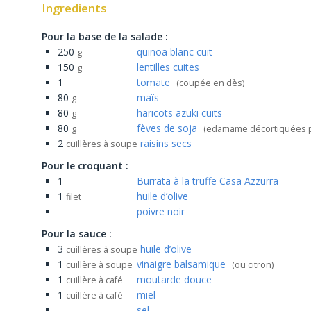
Ingredients
Pour la base de la salade :
250
quinoa blanc cuit
g
150
lentilles cuites
g
1
tomate
(coupée en dès)
80
maïs
g
80
haricots azuki cuits
g
80
fèves de soja
g
(edamame décortiquées 
2
raisins secs
cuillères à soupe
Pour le croquant :
1
Burrata à la truffe Casa Azzurra
1
huile d’olive
filet
poivre noir
Pour la sauce :
3
huile d’olive
cuillères à soupe
1
vinaigre balsamique
cuillère à soupe
(ou citron)
1
moutarde douce
cuillère à café
1
miel
cuillère à café
sel