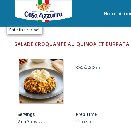
Notre histoi
Rate this recipe!
SALADE CROQUANTE AU QUINOA ET BURRATA 
Servings
Prep Time
2 ou 3
10
personnes
minutes