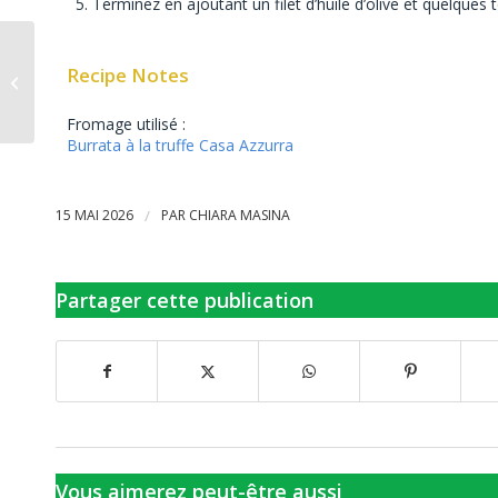
Terminez en ajoutant un filet d’huile d’olive et quelques 
SALADE de PETITS
Recipe Notes
POIS, ASPERGES et
STRACCIATELLA
Fromage utilisé :
Burrata à la truffe Casa Azzurra
15 MAI 2026
/
PAR
CHIARA MASINA
Partager cette publication
Vous aimerez peut-être aussi