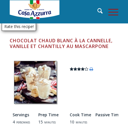
Rate this recipe!
CHOCOLAT CHAUD BLANC À LA CANNELLE,
VANILLE ET CHANTILLY AU MASCARPONE
Servings
Prep Time
Cook Time
Passive Time
4
15
10
personnes
minutes
minutes