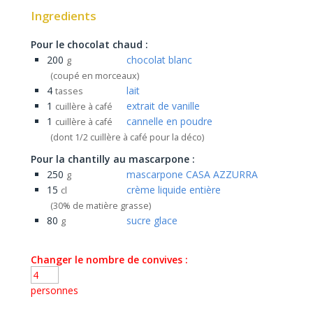
Ingredients
Pour le chocolat chaud :
200
chocolat blanc
g
(coupé en morceaux)
4
lait
tasses
1
extrait de vanille
cuillère à café
1
cannelle en poudre
cuillère à café
(dont 1/2 cuillère à café pour la déco)
Pour la chantilly au mascarpone :
250
mascarpone CASA AZZURRA
g
15
crème liquide entière
cl
(30% de matière grasse)
80
sucre glace
g
Changer le nombre de convives :
personnes