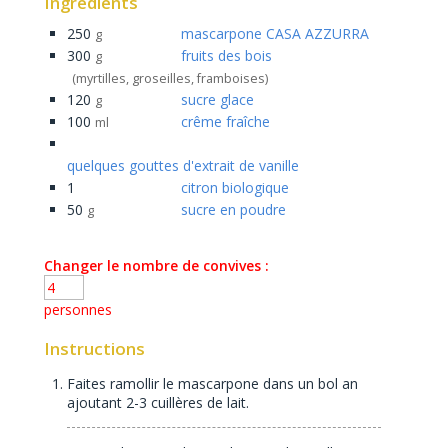
Ingredients
250
mascarpone CASA AZZURRA
g
300
fruits des bois
g
(myrtilles, groseilles, framboises)
120
sucre glace
g
100
crême fraîche
ml
quelques gouttes d'extrait de vanille
1
citron biologique
50
sucre en poudre
g
Changer le nombre de convives :
personnes
Instructions
Faites ramollir le mascarpone dans un bol an
ajoutant 2-3 cuillères de lait.