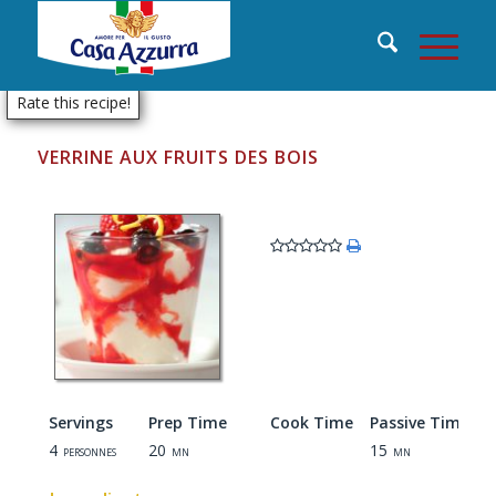
Rate this recipe!
VERRINE AUX FRUITS DES BOIS
Servings
Prep Time
Cook Time
Passive Time
4
20
15
personnes
mn
mn