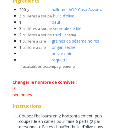
Ingredients
200
halloumi AOP Casa Azzurra
g
3
huile d’olive
cuillères à soupe
1
oeuf
3
semoule de blé
cuillères à soupe
2
miel
cuillères à soupe
(acacia)
1
graines de sésame noires
cuillère à café
1
origan séché
cuillère à café
poivre noir
roquette
(facultatif, en accompagnement)
Changer le nombre de convives :
personnes
Instructions
Coupez l'halloumi en 2 horizontalement, puis
coupez-le en carrés pour faire 6 parts (2 par
personnes). Faites chauffer l’huile d’olive dans