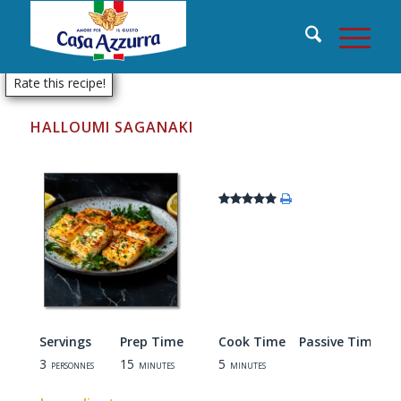
Rate this recipe!
HALLOUMI SAGANAKI
Servings
Prep Time
Cook Time
Passive Time
3
15
5
personnes
minutes
minutes