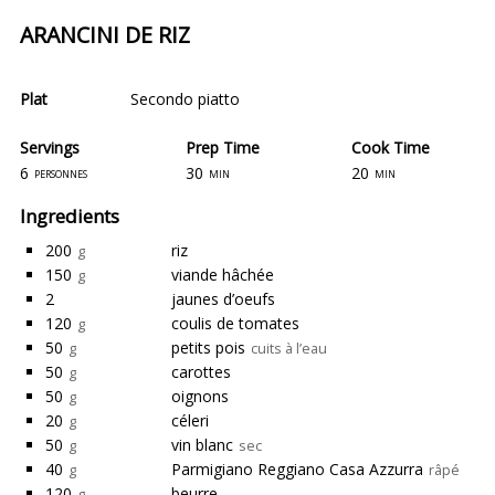
ARANCINI DE RIZ
Plat
Secondo piatto
Servings
Prep Time
Cook Time
6
30
20
personnes
min
min
Ingredients
200
riz
g
150
viande hâchée
g
2
jaunes d’oeufs
120
coulis de tomates
g
50
petits pois
g
cuits à l’eau
50
carottes
g
50
oignons
g
20
céleri
g
50
vin blanc
g
sec
40
Parmigiano Reggiano Casa Azzurra
g
râpé
120
beurre
g